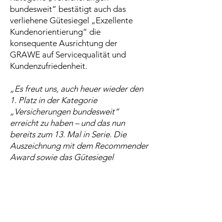
bundesweit“ bestätigt auch das
verliehene Gütesiegel „Exzellente
Kundenorientierung“ die
konsequente Ausrichtung der
GRAWE auf Servicequalität und
Kundenzufriedenheit.
„Es freut uns, auch heuer wieder den
1. Platz in der Kategorie
„Versicherungen bundesweit“
erreicht zu haben – und das nun
bereits zum 13. Mal in Serie. Die
Auszeichnung mit dem Recommender
Award sowie das Gütesiegel
„Exzellente Kundenorientierung“ sind
für die GRAWE Bestätigung und
Ansporn zugleich. Ein großer Dank
gilt allen Mitarbeiterinnen und
Mitarbeitern sowie unseren