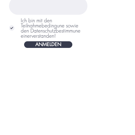
Ich bin mit den
Teilnahmebedingune sowie
den Datenschutzbestimmune
einerverstanden!
ANMELDEN
Damit ihr auch gleich Bescheid wisst:
Wenn wir euch kontaktieren dann
telefonisch! Also gebt bitte
unbedingt eure Telefonnummer an.
Selbstverständlich verarbeiten wir alle
Daten gemäß den aktuellen