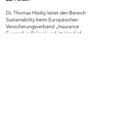
Dr. Thomas Hlatky leitet den Bereich
Sustainability beim Europäischen
Versicherungsverband „Insurance
Europe“ in Brüssel und ist Head of
Reinsurance in der GRAWE Group.
Zum Preis
Der bundesweite Preis wurde heuer
erstmalig verliehen. Vorrangiges Ziel
des „CliA – Österreichischer
Staatspreis zur
Klimawandelanpassung“ ist es –
neben der Anpassung an die
Auswirkungen des Klimawandels –
Menschenleben zu schützen, die
biologische Vielfalt zu erhalten, die
Widerstandsfähigkeit zu stärken und