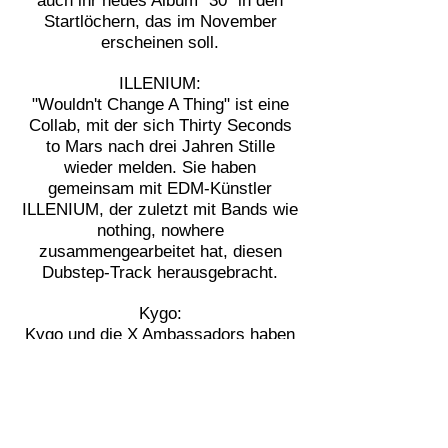
auch ihr neues Album "30" in den
Startlöchern, das im November
erscheinen soll.
ILLENIUM:
"Wouldn't Change A Thing" ist eine
Collab, mit der sich Thirty Seconds
to Mars nach drei Jahren Stille
wieder melden. Sie haben
gemeinsam mit EDM-Künstler
ILLENIUM, der zuletzt mit Bands wie
nothing, nowhere
zusammengearbeitet hat, diesen
Dubstep-Track herausgebracht.
Kygo:
Kygo und die X Ambassadors haben
sich zusammengetan und
"Undeniable" herausgebracht. Über
ihre Zusammenarbeit sagen sie,
dass es extrem viel Spaß gemacht
hat, diese Nummer in L.A. zu