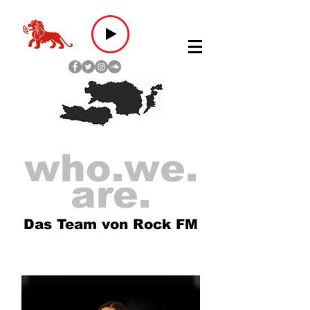
who.we.
are.
Das Team von Rock FM